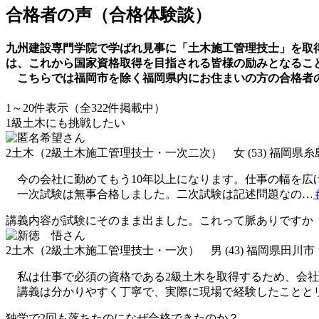
合格者の声（合格体験談）
九州建設専門学院で学ばれ見事に「土木施工管理技士」を取
は、これから国家資格取得を目指される皆様の励みとなるこ
こちらでは福岡市を除く福岡県内にお住まいの方の合格者
1～20件表示（全322件掲載中）
1級土木にも挑戦したい
2土木（2級土木施工管理技士・一次二次） 女 (53) 福岡県糸
今の会社に勤めてもう10年以上になります。仕事の幅を広
一次試験は無事合格しました。二次試験は記述問題なの
…
講義内容が試験にそのまま出ました。これって脈ありですか
2土木（2級土木施工管理技士・一次） 男 (43) 福岡県田川市
私は仕事で必須の資格である2級土木を取得するため、会社
講義は分かりやすく丁寧で、実際に現場で経験したことと
独学で2回も落ちたのになぜ合格できたのか？