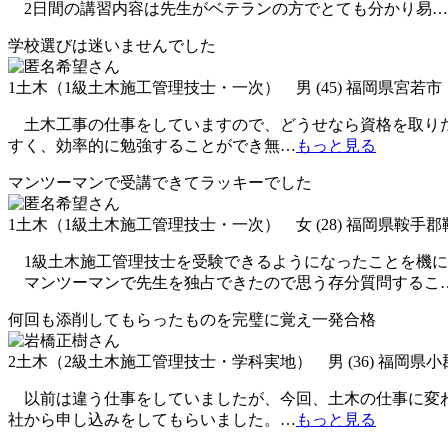
2日間の講習内容は先生がベテランの方でとても分かり易
…
学校選びは迷いませんでした
1土木（1級土木施工管理技士・一次） 男 (45) 福岡県宮若市
土木工事の仕事をしていますので、どうせなら資格を取りた
すく、効率的に勉強することができ無
…
もっと見る
マンツーマンで受講できてラッキーでした
1土木（1級土木施工管理技士・一次） 女 (28) 福岡県鞍手
1級土木施工管理技士を受験できるようになったことを機に
マンツーマンで先生を独占できたので思う存分質問するこ
何回も添削してもらったものを完璧に覚え一発合格
2土木（2級土木施工管理技士・学科実地） 男 (36) 福岡県小
以前は違う仕事をしていましたが、今回、土木の仕事に変わ
社から申し込みをしてもらいました。
…
もっと見る