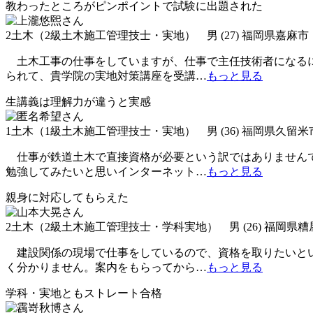
教わったところがピンポイントで試験に出題された
2土木（2級土木施工管理技士・実地） 男 (27) 福岡県嘉麻市
土木工事の仕事をしていますが、仕事で主任技術者になるに
られて、貴学院の実地対策講座を受講
…
もっと見る
生講義は理解力が違うと実感
1土木（1級土木施工管理技士・実地） 男 (36) 福岡県久留米
仕事が鉄道土木で直接資格が必要という訳ではありませんで
勉強してみたいと思いインターネット
…
もっと見る
親身に対応してもらえた
2土木（2級土木施工管理技士・学科実地） 男 (26) 福岡県
建設関係の現場で仕事をしているので、資格を取りたいとい
く分かりません。案内をもらってから
…
もっと見る
学科・実地ともストレート合格