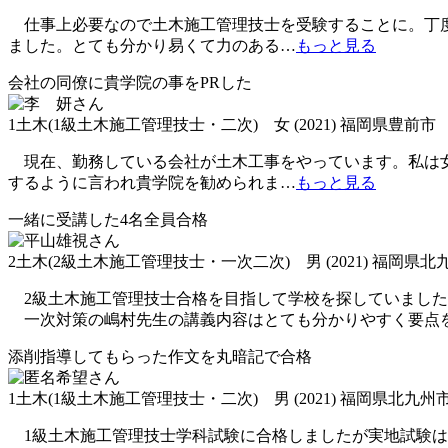
仕事上必要なので土木施工管理技士を受験することに。丁度
ました。とても分かり易くて力のある
…
もっと見る
会社の同僚に貴学院の事をPRした
1土木(1級土木施工管理技士・二次) 女 (2021) 福岡県豊前市
現在、勤務している会社が土木工事をやっています。私は女
するように言われ貴学院を勧められま
…
もっと見る
一緒に受講した4名全員合格
2土木(2級土木施工管理技士・一次二次) 男 (2021) 福岡県
2級土木施工管理技士合格を目指して学校を探していました
一次対策の嶋村先生の講義内容はとても分かりやすく要点
添削指導してもらった作文を丸暗記で合格
1土木(1級土木施工管理技士・二次) 男 (2021) 福岡県北九
1級土木施工管理技士学科試験に合格しましたが実地試験は