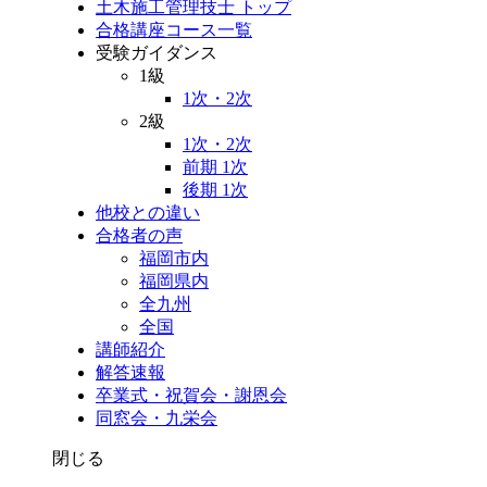
土木施工管理技士 トップ
合格講座コース一覧
受験ガイダンス
1級
1次・2次
2級
1次・2次
前期 1次
後期 1次
他校との違い
合格者の声
福岡市内
福岡県内
全九州
全国
講師紹介
解答速報
卒業式・祝賀会・謝恩会
同窓会・九栄会
閉じる