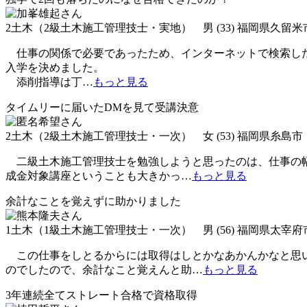
2土木（2級土木施工管理技士・実地） 男 (33) 福岡県久留米
仕事の関係で必要であったため、インターネットで検索した
入学を決めました。
添削指導は丁
…
もっと見る
タイムリーに届いたDMを見て受講決意
2土木（2級土木施工管理技士・一次） 女 (53) 福岡県糸島市
二級土木施工管理技士を勉強しようと思ったのは、仕事の幅
成金対象講座ということも大きかっ
…
もっと見る
余計なことを覚えずに助かりました
1土木（1級土木施工管理技士・一次） 男 (56) 福岡県太宰府
この仕事をしとるからには取得はしとかなあかんかなと思い
のでしたので、余計なこと覚えんと助
…
もっと見る
3年連続全てストレート合格で資格取得