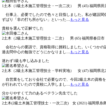
1土木（1級土木施工管理技士・一次二次） 男 (45) 福岡県
仕事上、必要でしたので色々と目指しました。私が建設関係
ずばり「非の打ち所がない」といった
…
もっと見る
貴校を選んで正解でした
2土木（2級土木施工管理技士・二次） 男 (65) 福岡県春日市
会社からの要請で、資格取得に挑戦しました。いくつかの講
過去問中心の勉強でどうにかなりまし
…
もっと見る
迷わず1級も申し込みました
2土木（2級土木施工管理技士・学科実地） 女 (47) 福岡県
自営業をしており会社で必要なので、今回2級土木の資格を
が行われていたので貴校に入学しまし
…
もっと見る
分かりやすくて力のあるベテラン先生でした
2土木(2級土木施工管理技士・一次二次) 女 (2021) 福岡県糸