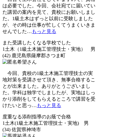
は必要でした。今回、会社宛てに届いてい
た講習の案内を見て、貴校にお願いしまし
た。1級土木はずっと以前に受験しました
が、その時は仕事が忙しくてうまくいきま
せんでした
…
もっと見る
また受講したくなる学校でした
1土木（1級土木施工管理技士・実地） 男
(42) 鹿児島県薩摩郡さつま町
今回、貴校の1級土木施工管理技士の実
地対策を受講させて頂き、無事合格するこ
とが出来ました。ありがとうございまし
た。学科は独学でしましたが、実地はしっ
かり添削をしてもらえるところで講習を受
けたいと思っ
…
もっと見る
度重なる添削指導のお蔭で合格
1土木(1級土木施工管理技士・実地) 男
(34) 佐賀県神埼市