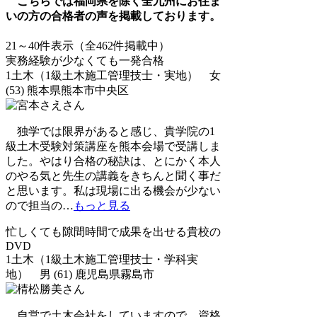
こちらでは福岡県を除く全九州にお住ま
いの方の合格者の声を掲載しております。
21～40件表示（全462件掲載中）
実務経験が少なくても一発合格
1土木（1級土木施工管理技士・実地） 女
(53) 熊本県熊本市中央区
独学では限界があると感じ、貴学院の1
級土木受験対策講座を熊本会場で受講しま
した。やはり合格の秘訣は、とにかく本人
のやる気と先生の講義をきちんと聞く事だ
と思います。私は現場に出る機会が少ない
ので担当の
…
もっと見る
忙しくても隙間時間で成果を出せる貴校の
DVD
1土木（1級土木施工管理技士・学科実
地） 男 (61) 鹿児島県霧島市
自営で土木会社をしていますので、資格