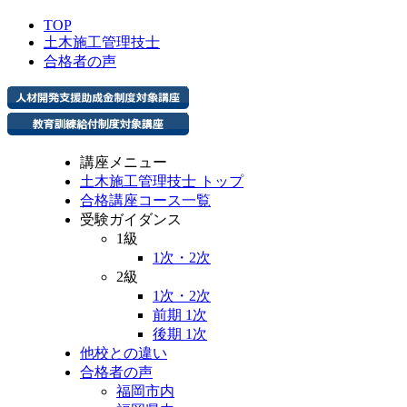
TOP
土木施工管理技士
合格者の声
講座メニュー
土木施工管理技士 トップ
合格講座コース一覧
受験ガイダンス
1級
1次・2次
2級
1次・2次
前期 1次
後期 1次
他校との違い
合格者の声
福岡市内