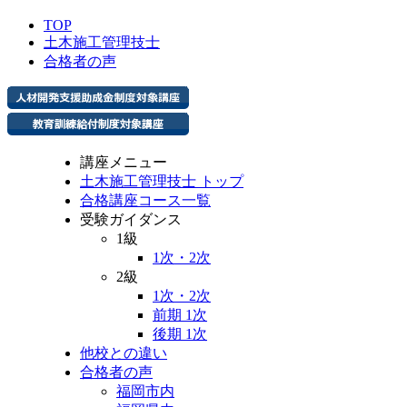
TOP
土木施工管理技士
合格者の声
講座メニュー
土木施工管理技士 トップ
合格講座コース一覧
受験ガイダンス
1級
1次・2次
2級
1次・2次
前期 1次
後期 1次
他校との違い
合格者の声
福岡市内