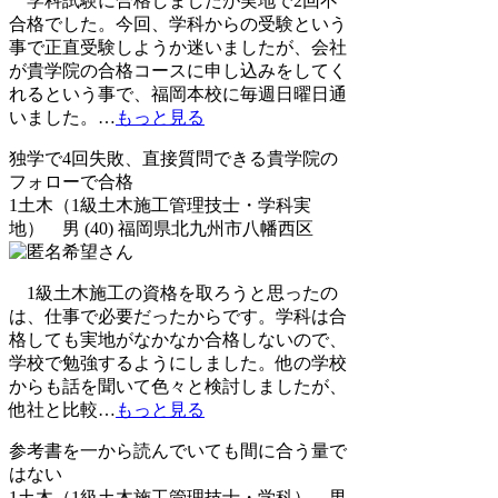
学科試験に合格しましたが実地で2回不
合格でした。今回、学科からの受験という
事で正直受験しようか迷いましたが、会社
が貴学院の合格コースに申し込みをしてく
れるという事で、福岡本校に毎週日曜日通
いました。
…
もっと見る
独学で4回失敗、直接質問できる貴学院の
フォローで合格
1土木（1級土木施工管理技士・学科実
地） 男 (40) 福岡県北九州市八幡西区
1級土木施工の資格を取ろうと思ったの
は、仕事で必要だったからです。学科は合
格しても実地がなかなか合格しないので、
学校で勉強するようにしました。他の学校
からも話を聞いて色々と検討しましたが、
他社と比較
…
もっと見る
参考書を一から読んでいても間に合う量で
はない
1土木（1級土木施工管理技士・学科） 男