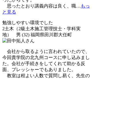
思ったとおり講義内容は良く、職
…
もっ
と見る
勉強しやすい環境でした
2土木（2級土木施工管理技士・学科実
地） 男 (32) 福岡県田川郡大任町
会社から取るように言われていたので、
今回貴学院の北九州コースに申し込みまし
た。会社が手続きをしてくれて助かる反
面、プレッシャーでもありました。
教室は程よい人数で質問し易く、先生の
講義も分かり易か
…
もっと見る
添削してもらったものをそのまま書いて合
格
2土木（2級土木施工管理技士・実地） 男
(41) 福岡県久留米市
現在、造園の仕事をしていますが、造園