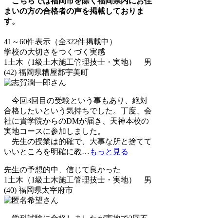
こちらでは福岡市を除く福岡県内にお住
まいの方の合格者の声を掲載しておりま
す。
41～60件表示（全322件掲載中）
学校の大切さをつくづく実感
1土木（1級土木施工管理技士・実地） 男
(42) 福岡県糟屋郡宇美町
今回3回目の受験という事もあり、絶対
合格したいという気持ちでした。丁度、会
社に貴学院からのDMが届き、天神本校の
実地コースに参加しました。
先生の授業は的確で、大事な所と捨てて
いいところを明確に教
…
もっと見る
先生の予想的中、信じて良かった
1土木（1級土木施工管理技士・実地） 男
(40) 福岡県太宰府市