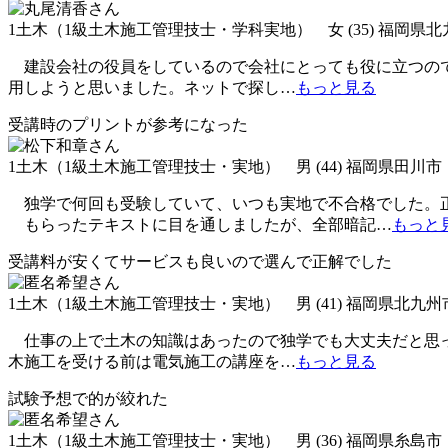
1土木（1級土木施工管理技士・学科実地） 女 (35) 福岡県
建設会社の役員をしているので会社にとっても役に立つので
用しようと思いました。ネットで探し
…
もっと見る
受講時のプリントが参考になった
1土木（1級土木施工管理技士・実地） 男 (44) 福岡県田川市
独学で何回も受験していて、いつも実地で不合格でした。正
もらったテキストに目を通しましたが、全部暗記
…
もっと
受講料が安くてサービスも良いので選んで正解でした
1土木（1級土木施工管理技士・実地） 男 (41) 福岡県北九
仕事の上で土木の知識はあったので独学でも大丈夫だと思っ
木施工を受ける前は電気施工の講座を
…
もっと見る
試験予想で的が絞れた
1土木（1級土木施工管理技士・実地） 男 (36) 福岡県糸島市