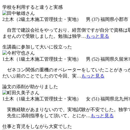
学校を利用すると違うと実感
2土木（2級土木施工管理技士・実地） 男 (37) 福岡県小郡市
自営で建設会社をやっており、経営側ですが自分で資格は取
ませんので受験しました。勉強は独学
…
もっと見る
生講義に参加して大いに役立った
1土木（1級土木施工管理技士・実地） 男 (52) 福岡県久留米
ゼネコン関係の重機のオペレーターをしていたことがきっか
だいぶ前のことでしたので今回、実
…
もっと見る
論文の添削が助かりました
1土木（1級土木施工管理技士・実地） 女 (51) 福岡県北九
実務経験があまりないので、実地試験が不安でした。独学で
先生に添削指導をして頂いて、とにか
…
もっと見る
仕事と育児をしながら大変でした