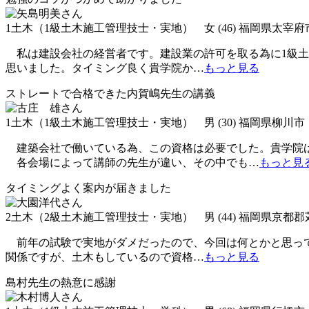
1土木（1級土木施工管理技士・実地） 女 (46) 福岡県太宰府
私は建設会社の経営者です。建設業の許可を取る為に1級土
思いました。タイミング良く貴学院か
…
もっと見る
ストレートで合格できた内賀嶋先生の講義
1土木（1級土木施工管理技士・実地） 男 (30) 福岡県柳川市
建築会社で働いている為、この資格は必要でした。貴学院は
各会場によって講師の先生が違い、その中でも
…
もっと見
タイミングよく案内が届きました
2土木（2級土木施工管理技士・実地） 男 (44) 福岡県京都
前年の試験で実地がダメだったので、今回は何とかと思って
関係ですが、土木もしているので資格
…
もっと見る
島村先生の熱意に感謝