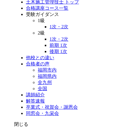
土木施工管理技士 トップ
合格講座コース一覧
受験ガイダンス
1級
1次・2次
2級
1次・2次
前期 1次
後期 1次
他校との違い
合格者の声
福岡市内
福岡県内
全九州
全国
講師紹介
解答速報
卒業式・祝賀会・謝恩会
同窓会・九栄会
閉じる