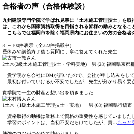
合格者の声（合格体験談）
九州建設専門学院で学ばれ見事に「土木施工管理技士」を取
は、これから国家資格取得を目指される皆様の励みとなるこ
こちらでは福岡市を除く福岡県内にお住まいの方の合格者
81～100件表示（全322件掲載中）
昼休みや講義終了後も質問に丁寧に答えてくれた先生
2土木(2級土木施工管理技士・学科実地) 男 (28) 福岡県京都
貴学院から会社にDMが届いたので、会社が申し込みをして
最初は付いていけるか不安でしたが、先生が分かり易く要
貴学院で一生の財産と想い出を頂きました
1土木（1級土木施工管理技士・実地） 男 (68) 福岡県行橋市
資格取得の動機は業務上で資格の重要性を感じていましたし
学習のポイントは、当初不安だらけでしたが、貴
…
もっと
勉強のコツがつかめて助かりました