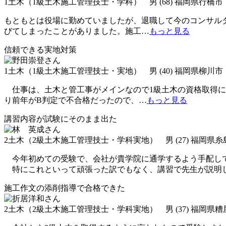
1土木（1級土木施工管理技士・学科） 男 (68) 福岡県行橋市
もともとは役場に勤めていましたが、退職して今のコンサル
びてしまったことがありました。施工
…
もっと見る
信頼できる実地対策
1土木（1級土木施工管理技士・実地） 男 (40) 福岡県柳川市
仕事は、土木と管工事がメインなので1級土木の資格取得に
り前年がB判定で不合格だったので、
…
もっと見る
講習内容が試験にそのまま出た
2土木（2級土木施工管理技士・学科実地） 男 (27) 福岡県糸
今年初めての受験で、会社が貴学院に通学するよう手配し
特にこれといって頑張った訳でもなく、講習で先生が説明
施工作文の添削指導で合格できた
2土木（2級土木施工管理技士・学科実地） 男 (37) 福岡県