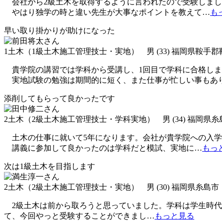
会社から2級土木を取得するように言われたので受験しまし
やはり独学の時と違い先生が大事なポイントを教えて
…
も
早い取り掛かりが助けになった
1土木（1級土木施工管理技士・実地） 男 (33) 福岡県鞍手
貴学院の講習では学科から受講し、1回目で学科に合格しま
実地試験の勉強は期間的に短く、また仕事が忙しい事もあり
添削してもらって良かったです
2土木（2級土木施工管理技士・学科実地） 男 (34) 福岡県糸
土木の仕事に就いて5年になります。会社が貴学院への入学
講義に参加して良かったのは学科だと模試、実地に
…
もっ
次は1級土木を目指します
2土木（2級土木施工管理技士・実地） 男 (30) 福岡県糸島市
2級土木は前から取ろうと思っていました。学科は学生時代
て、今回やっと受験することができまし
…
もっと見る