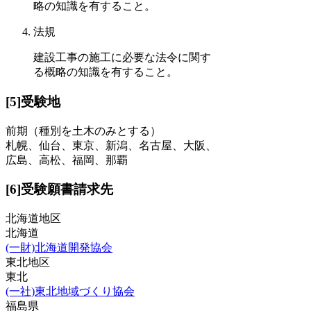
略の知識を有すること。
法規
建設工事の施工に必要な法令に関す
る概略の知識を有すること。
[5]受験地
前期（種別を土木のみとする）
札幌、仙台、東京、新潟、名古屋、大阪、
広島、高松、福岡、那覇
[6]受験願書請求先
北海道地区
北海道
(一財)北海道開発協会
東北地区
東北
(一社)東北地域づくり協会
福島県