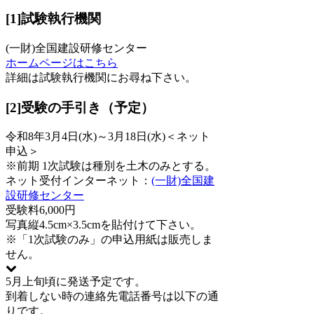
[1]試験執行機関
(一財)全国建設研修センター
ホームページはこちら
詳細は試験執行機関にお尋ね下さい。
[2]受験の手引き（予定）
令和8年3月4日(水)～3月18日(水)
＜ネット
申込＞
※前期 1次試験は種別を土木のみとする。
ネット受付
インターネット：
(一財)全国建
設研修センター
受験料
6,000円
写真
縦4.5cm×3.5cmを貼付けて下さい。
※「1次試験のみ」の申込用紙は販売しま
せん。
5月上旬頃に発送予定です。
到着しない時の連絡先電話番号は以下の通
りです。