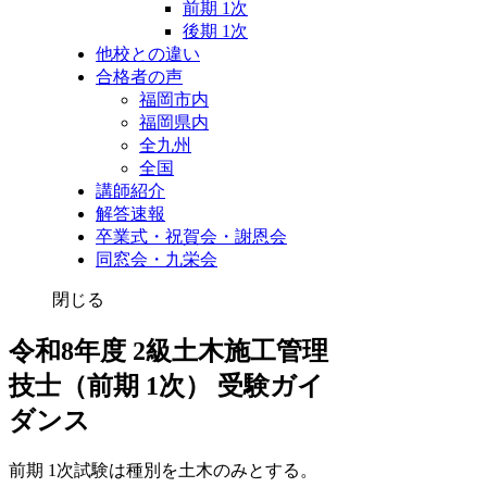
前期 1次
後期 1次
他校との違い
合格者の声
福岡市内
福岡県内
全九州
全国
講師紹介
解答速報
卒業式・祝賀会・謝恩会
同窓会・九栄会
閉じる
令和8年度 2級土木施工管理
技士（前期 1次） 受験ガイ
ダンス
前期 1次試験は種別を土木のみとする。