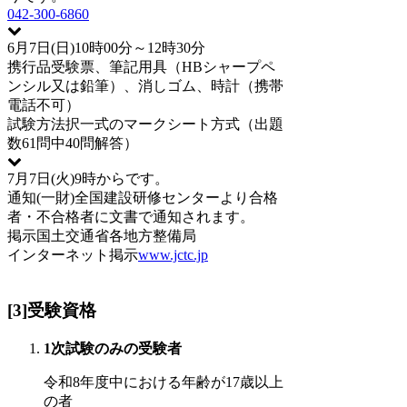
042-300-6860
6月7日(日)10時00分～12時30分
携行品
受験票、筆記用具（HBシャープペ
ンシル又は鉛筆）、消しゴム、時計（携帯
電話不可）
試験方法
択一式のマークシート方式（出題
数61問中40問解答）
7月7日(火)9時からです。
通知
(一財)全国建設研修センターより合格
者・不合格者に文書で通知されます。
掲示
国土交通省各地方整備局
インターネット掲示
www.jctc.jp
[3]受験資格
1次試験のみの受験者
令和8年度中における年齢が17歳以上
の者