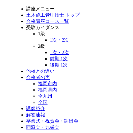
講座メニュー
土木施工管理技士 トップ
合格講座コース一覧
受験ガイダンス
1級
1次・2次
2級
1次・2次
前期 1次
後期 1次
他校との違い
合格者の声
福岡市内
福岡県内
全九州
全国
講師紹介
解答速報
卒業式・祝賀会・謝恩会
同窓会・九栄会